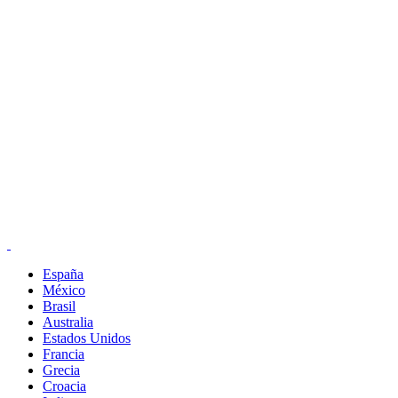
Skip
to
content
España
México
Brasil
Australia
Estados Unidos
Francia
Grecia
Croacia